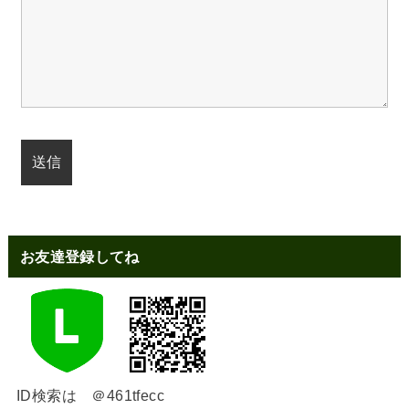
お友達登録してね
ID検索は ＠461tfecc