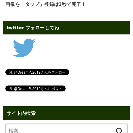
画像を「タップ」登録は3秒で完了！
twitter フォローしてね
サイト内検索
検