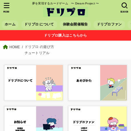
夢を実現するカードゲーム 〜 Dream Project 〜
MENU
SEARCH
ホーム
ドリプロ について
体験会開催報告
ドリプロファン
ドリプロ購入はこちらから
ドリプロ の遊び方
HOME
チュートリアル