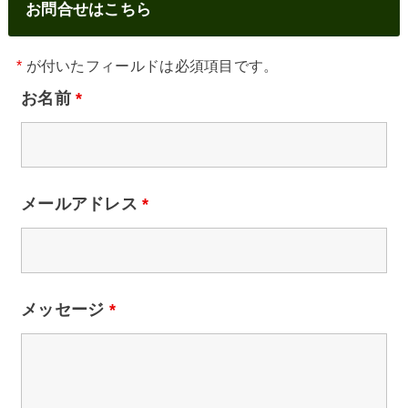
お問合せはこちら
*
が付いたフィールドは必須項目です。
お名前
*
メールアドレス
*
メッセージ
*