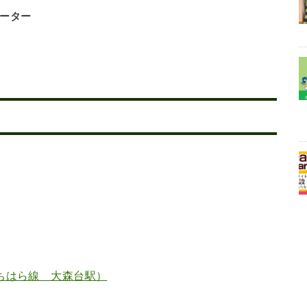
テーター
ちはら線 大森台駅）