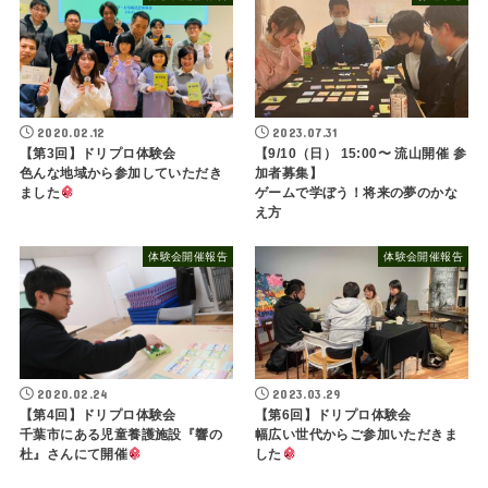
2020.02.12
2023.07.31
【第3回】ドリプロ体験会
【9/10（日） 15:00〜 流山開催 参
色んな地域から参加していただき
加者募集】
ました
ゲームで学ぼう！将来の夢のかな
え方
体験会開催報告
体験会開催報告
2020.02.24
2023.03.29
【第4回】ドリプロ体験会
【第6回】ドリプロ体験会
千葉市にある児童養護施設『響の
幅広い世代からご参加いただきま
杜』さんにて開催
した