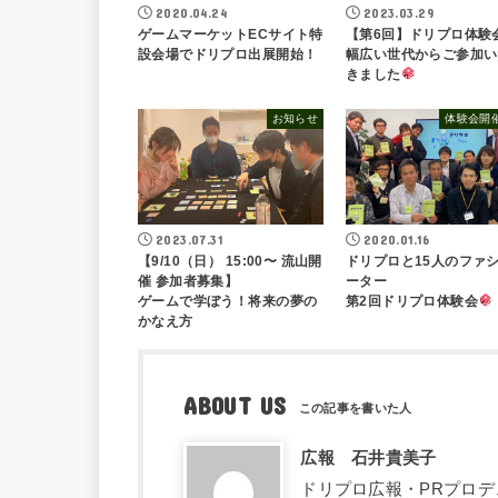
2020.04.24
2023.03.29
ゲームマーケットECサイト特
【第6回】ドリプロ体験
設会場でドリプロ出展開始！
幅広い世代からご参加い
きました
お知らせ
体験会開
2023.07.31
2020.01.16
【9/10（日） 15:00〜 流山開
ドリプロと15人のファ
催 参加者募集】
ーター
ゲームで学ぼう！将来の夢の
第2回ドリプロ体験会
かなえ方
ABOUT US
広報 石井貴美子
ドリプロ広報・PRプロデ