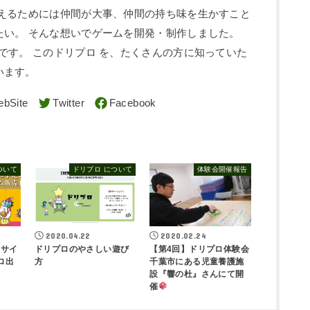
叶えるためには仲間が大事、仲間の持ち味を生かすこと
たい。 そんな想いでゲームを開発・制作しました。
です。 このドリプロ を、たくさんの方に知っていた
います。
ついて
ドリプロ について
体験会開催報告
2020.04.22
2020.02.24
Cサイ
ドリプロのやさしい遊び
【第4回】ドリプロ体験会
ロ出
方
千葉市にある児童養護施
設『響の杜』さんにて開
催