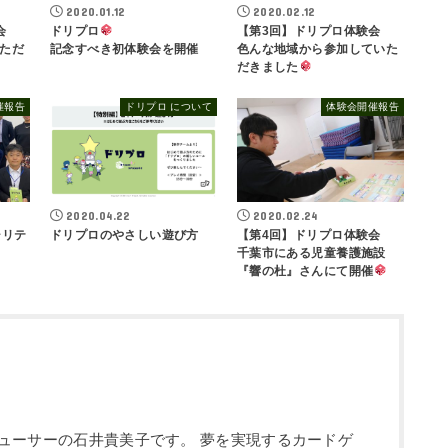
2020.01.12
2020.02.12
会
ドリプロ
【第3回】ドリプロ体験会
ただ
記念すべき初体験会を開催
色んな地域から参加していた
だきました
催報告
ドリプロ について
体験会開催報告
2020.04.22
2020.02.24
シリテ
ドリプロのやさしい遊び方
【第4回】ドリプロ体験会
千葉市にある児童養護施設
『響の杜』さんにて開催
ューサーの石井貴美子です。 夢を実現するカードゲ