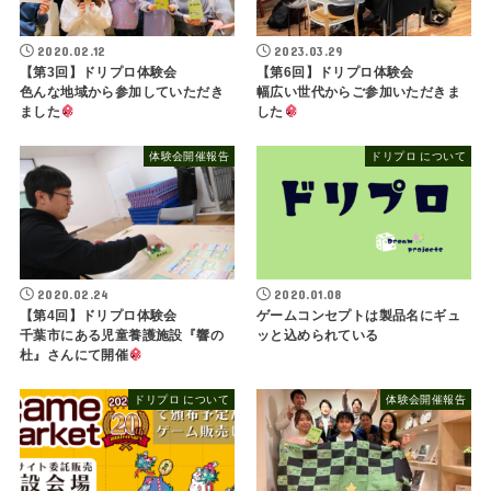
2020.02.12
2023.03.29
【第3回】ドリプロ体験会
【第6回】ドリプロ体験会
色んな地域から参加していただき
幅広い世代からご参加いただきま
ました
した
体験会開催報告
ドリプロ について
2020.02.24
2020.01.08
【第4回】ドリプロ体験会
ゲームコンセプトは製品名にギュ
千葉市にある児童養護施設『響の
ッと込められている
杜』さんにて開催
ドリプロ について
体験会開催報告