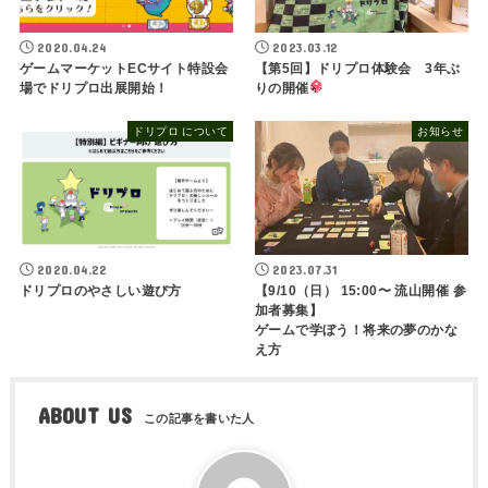
2020.04.24
2023.03.12
ゲームマーケットECサイト特設会
【第5回】ドリプロ体験会 3年ぶ
場でドリプロ出展開始！
りの開催
ドリプロ について
お知らせ
2020.04.22
2023.07.31
ドリプロのやさしい遊び方
【9/10（日） 15:00〜 流山開催 参
加者募集】
ゲームで学ぼう！将来の夢のかな
え方
ABOUT US