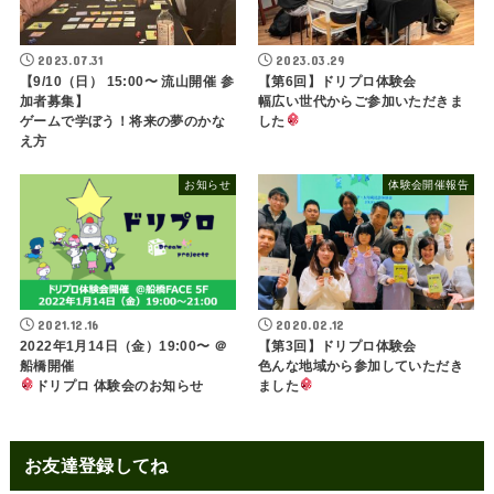
2023.07.31
2023.03.29
【9/10（日） 15:00〜 流山開催 参
【第6回】ドリプロ体験会
加者募集】
幅広い世代からご参加いただきま
ゲームで学ぼう！将来の夢のかな
した
え方
お知らせ
体験会開催報告
2021.12.16
2020.02.12
2022年1月14日（金）19:00〜 ＠
【第3回】ドリプロ体験会
船橋開催
色んな地域から参加していただき
ドリプロ 体験会のお知らせ
ました
お友達登録してね