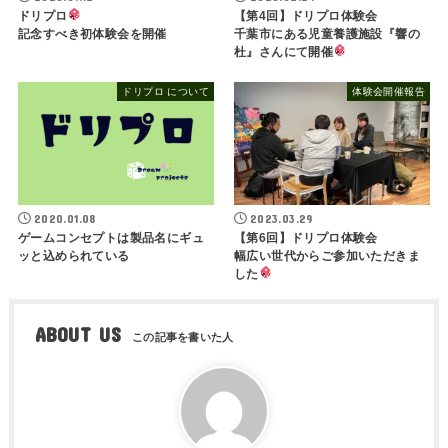
ドリプロ
【第4回】ドリプロ体験会
記念すべき初体験会を開催
千葉市にある児童養護施設『響の
杜』さんにて開催
ドリプロ について
体験会開催報告
2020.01.08
2023.03.29
ゲームコンセプトは製品名にギュ
【第6回】ドリプロ体験会
ッと込められている
幅広い世代からご参加いただきま
した
ABOUT US