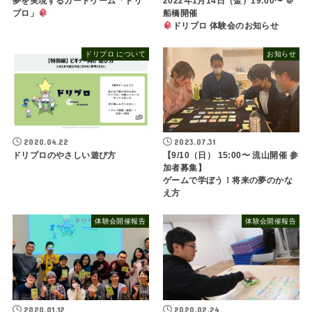
夢を実現するカードゲーム「ドリ
2022年1月14日（金）19:00〜 ＠
プロ」
船橋開催
ドリプロ 体験会のお知らせ
ドリプロ について
お知らせ
2020.04.22
2023.07.31
ドリプロのやさしい遊び方
【9/10（日） 15:00〜 流山開催 参
加者募集】
ゲームで学ぼう！将来の夢のかな
え方
体験会開催報告
体験会開催報告
2020.01.12
2020.02.24