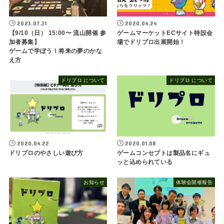
2023.07.31
2020.04.24
【9/10（日） 15:00〜 流山開催 参
ゲームマーケットECサイト特設会
加者募集】
場でドリプロ出展開始！
ゲームで学ぼう！将来の夢のかな
え方
ドリプロ について
ドリプロ について
2020.04.22
2020.01.08
ドリプロのやさしい遊び方
ゲームコンセプトは製品名にギュ
ッと込められている
お知らせ
体験会開催報告