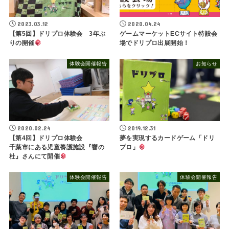
2023.03.12
2020.04.24
【第5回】ドリプロ体験会 3年ぶ
ゲームマーケットECサイト特設会
りの開催
場でドリプロ出展開始！
体験会開催報告
お知らせ
2020.02.24
2019.12.31
【第4回】ドリプロ体験会
夢を実現するカードゲーム「ドリ
千葉市にある児童養護施設『響の
プロ」
杜』さんにて開催
体験会開催報告
体験会開催報告